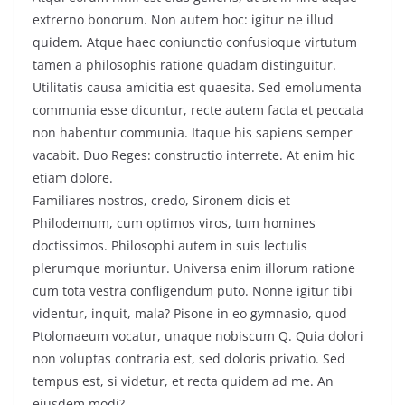
extrerno bonorum. Non autem hoc: igitur ne illud
quidem. Atque haec coniunctio confusioque virtutum
tamen a philosophis ratione quadam distinguitur.
Utilitatis causa amicitia est quaesita. Sed emolumenta
communia esse dicuntur, recte autem facta et peccata
non habentur communia. Itaque his sapiens semper
vacabit. Duo Reges: constructio interrete. At enim hic
etiam dolore.
Familiares nostros, credo, Sironem dicis et
Philodemum, cum optimos viros, tum homines
doctissimos. Philosophi autem in suis lectulis
plerumque moriuntur. Universa enim illorum ratione
cum tota vestra confligendum puto. Nonne igitur tibi
videntur, inquit, mala? Pisone in eo gymnasio, quod
Ptolomaeum vocatur, unaque nobiscum Q. Quia dolori
non voluptas contraria est, sed doloris privatio. Sed
tempus est, si videtur, et recta quidem ad me. An
eiusdem modi?