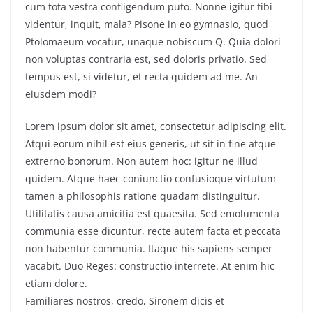
cum tota vestra confligendum puto. Nonne igitur tibi
videntur, inquit, mala? Pisone in eo gymnasio, quod
Ptolomaeum vocatur, unaque nobiscum Q. Quia dolori
non voluptas contraria est, sed doloris privatio. Sed
tempus est, si videtur, et recta quidem ad me. An
eiusdem modi?
Lorem ipsum dolor sit amet, consectetur adipiscing elit.
Atqui eorum nihil est eius generis, ut sit in fine atque
extrerno bonorum. Non autem hoc: igitur ne illud
quidem. Atque haec coniunctio confusioque virtutum
tamen a philosophis ratione quadam distinguitur.
Utilitatis causa amicitia est quaesita. Sed emolumenta
communia esse dicuntur, recte autem facta et peccata
non habentur communia. Itaque his sapiens semper
vacabit. Duo Reges: constructio interrete. At enim hic
etiam dolore.
Familiares nostros, credo, Sironem dicis et