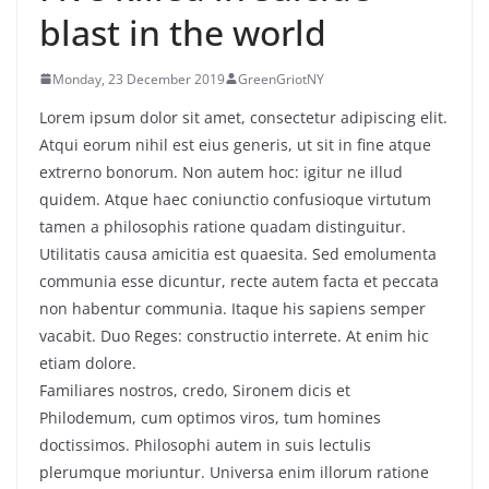
blast in the world
Monday, 23 December 2019
GreenGriotNY
Lorem ipsum dolor sit amet, consectetur adipiscing elit.
Atqui eorum nihil est eius generis, ut sit in fine atque
extrerno bonorum. Non autem hoc: igitur ne illud
quidem. Atque haec coniunctio confusioque virtutum
tamen a philosophis ratione quadam distinguitur.
Utilitatis causa amicitia est quaesita. Sed emolumenta
communia esse dicuntur, recte autem facta et peccata
non habentur communia. Itaque his sapiens semper
vacabit. Duo Reges: constructio interrete. At enim hic
etiam dolore.
Familiares nostros, credo, Sironem dicis et
Philodemum, cum optimos viros, tum homines
doctissimos. Philosophi autem in suis lectulis
plerumque moriuntur. Universa enim illorum ratione