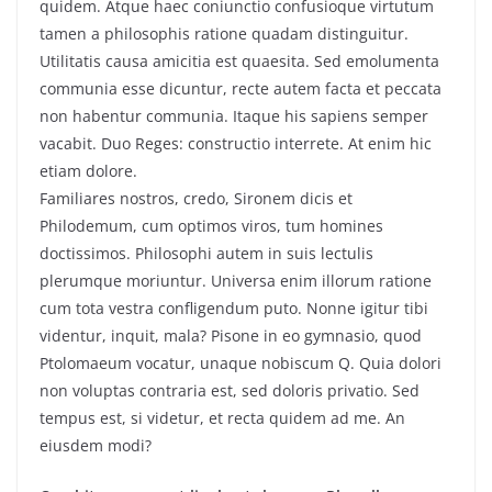
quidem. Atque haec coniunctio confusioque virtutum
tamen a philosophis ratione quadam distinguitur.
Utilitatis causa amicitia est quaesita. Sed emolumenta
communia esse dicuntur, recte autem facta et peccata
non habentur communia. Itaque his sapiens semper
vacabit. Duo Reges: constructio interrete. At enim hic
etiam dolore.
Familiares nostros, credo, Sironem dicis et
Philodemum, cum optimos viros, tum homines
doctissimos. Philosophi autem in suis lectulis
plerumque moriuntur. Universa enim illorum ratione
cum tota vestra confligendum puto. Nonne igitur tibi
videntur, inquit, mala? Pisone in eo gymnasio, quod
Ptolomaeum vocatur, unaque nobiscum Q. Quia dolori
non voluptas contraria est, sed doloris privatio. Sed
tempus est, si videtur, et recta quidem ad me. An
eiusdem modi?